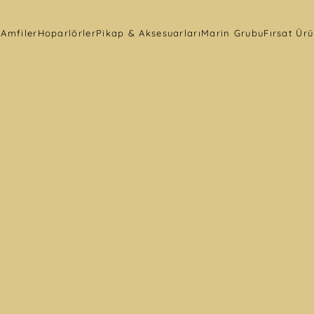
r
Amfiler
Hoparlörler
Pikap & Aksesuarları
Marin Grubu
Fırsat Ürü