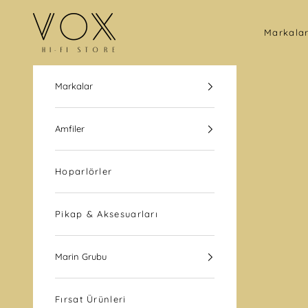
İçeriğe geç
VOX Hi-Fi Store
Markala
Markalar
Amfiler
Hoparlörler
Pikap & Aksesuarları
Marin Grubu
Fırsat Ürünleri