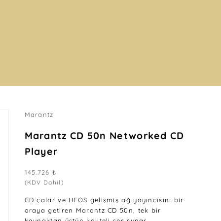
Marantz
Marantz CD 50n Networked CD
Player
İndirimli fiyat
145.726 ₺
(KDV Dahil)
CD çalar ve HEOS gelişmiş ağ yayıncısını bir
araya getiren Marantz CD 50n, tek bir
kaynaktan üstün kaliteli ses sunar.