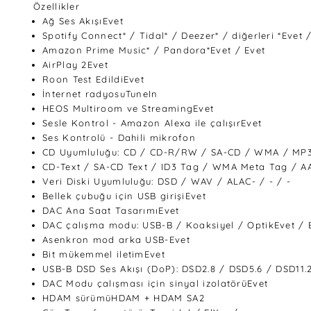
Özellikler
Ağ Ses AkışıEvet
Spotify Connect* / Tidal* / Deezer* / diğerleri *Evet 
Amazon Prime Music* / Pandora*Evet / Evet
AirPlay 2Evet
Roon Test EdildiEvet
İnternet radyosuTuneIn
HEOS Multiroom ve StreamingEvet
Sesle Kontrol - Amazon Alexa ile çalışırEvet
Ses Kontrolü - Dahili mikrofon
CD Uyumluluğu: CD / CD-R/RW / SA-CD / WMA / MP3 / 
CD-Text / SA-CD Text / ID3 Tag / WMA Meta Tag / AAC
Veri Diski Uyumluluğu: DSD / WAV / ALAC- / - / -
Bellek çubuğu için USB girişiEvet
DAC Ana Saat TasarımıEvet
DAC çalışma modu: USB-B / Koaksiyel / OptikEvet / E
Asenkron mod arka USB-Evet
Bit mükemmel iletimEvet
USB-B DSD Ses Akışı (DoP): DSD2.8 / DSD5.6 / DSD11.2
DAC Modu çalışması için sinyal izolatörüEvet
HDAM sürümüHDAM + HDAM SA2