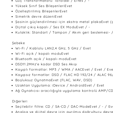
Güç Transformatörü: Toroidal / ElYes / -
Yüksek Sınıf Ses BileşenleriEvet
Özelleştirilmiş BileşenlerEvet
Simetrik devre düzeniEvet
Şasinin güçlendirilmesi için ekstra metal plakaEvet (
Dijital çıkış kapalı / Ses EX ModuEvet / -
Kulaklık: Standart / Tampon / Akım geri beslemesi- 
Şebeke
Wi-Fi / Kablolu LAN2,4 GHz, 5 GHz / Evet
Wi-Fi açık / kapalı moduEvet
Bluetooth açık / kapalı moduEvet
DSD11.2MHz'e kadar DSD Ses Akışı
Kayıplı formatlar: MP3 / WMA / AACEvet / Evet / Eve
Kayıpsız formatlar: DSD / FLAC HD 192/24 / ALAC 96/
Boşluksuz OynatmaEvet (FLAC, WAV, DSD)
Uzaktan Uygulama: iDevice / AndroidEvet / Evet
Ağ Oynatıcısı aracılığıyla uygulama kontrolü AMP/C
Diğerleri
Seçilebilir filtre: CD / SA-CD / DAC-ModeEvet / - / 
Analog ve dijital devre için ayrılmış doğrultucu devre