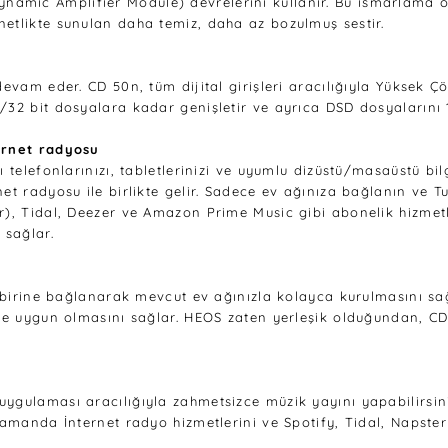
mic Amplifier Module) devrelerini kullanır. Bu ısmarlama op-
etlikte sunulan daha temiz, daha az bozulmuş sestir.
evam eder. CD 50n, tüm dijital girişleri aracılığıyla Yüksek Çö
/32 bit dosyalara kadar genişletir ve ayrıca DSD dosyalarını 
ternet radyosu
ı telefonlarınızı, tabletlerinizi ve uyumlu dizüstü/masaüstü b
t radyosu ile birlikte gelir. Sadece ev ağınıza bağlanın ve Tu
r), Tidal, Deezer ve Amazon Prime Music gibi abonelik hizmetle
 sağlar.
birbirine bağlanarak mevcut ev ağınızla kolayca kurulmasını s
ziğe uygun olmasını sağlar. HEOS zaten yerleşik olduğundan, 
uygulaması aracılığıyla zahmetsizce müzik yayını yapabilirsi
zamanda İnternet radyo hizmetlerini ve Spotify, Tidal, Napster