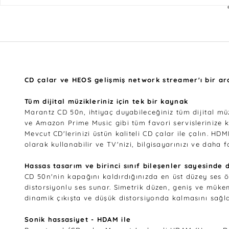
CD çalar ve HEOS gelişmiş network streamer'ı bir ara
Tüm dijital müzikleriniz için tek bir kaynak
Marantz CD 50n, ihtiyaç duyabileceğiniz tüm dijital müzi
ve Amazon Prime Music gibi tüm favori servislerinize k
Mevcut CD'lerinizi üstün kaliteli CD çalar ile çalın. HD
olarak kullanabilir ve TV'nizi, bilgisayarınızı ve daha f
Hassas tasarım ve birinci sınıf bileşenler sayesinde 
CD 50n'nin kapağını kaldırdığınızda en üst düzey ses öze
distorsiyonlu ses sunar. Simetrik düzen, geniş ve müke
dinamik çıkışta ve düşük distorsiyonda kalmasını sağla
Sonik hassasiyet - HDAM ile