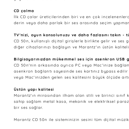
CD çalma
İlk CD çalar üreticilerinden biri ve en çok incelenenlerd
derin veya daha parlak bir ses arasında seçim yapmanız
TV'nizi, oyun konsolunuzu ve daha fazlasını takın - tü
CD 50n, kullanışlı dijital girişlerle birlikte gelir ve s
diğer cihazlarınızı bağlayın ve Marantz'ın üstün kalitel
Bilgisayarınızdan mükemmel ses için asenkron USB gi
CD 50n'nin arkasında ayrıca PC veya Mac'inize bağlamak
asenkron bağlantı sayesinde ses kartınız bypass edilir 
veya Mac'inizden gelen ses kalitesini büyük ölçüde artır
Üstün yapı kalitesi
Marantz'ın mirasından ilham alan stili ve birinci sınıf
sahip sağlam metal kasa, mekanik ve elektriksel parazi
bir ses sağlar.
Marantz CD 50n ile sisteminizin sesini tüm dijital müz