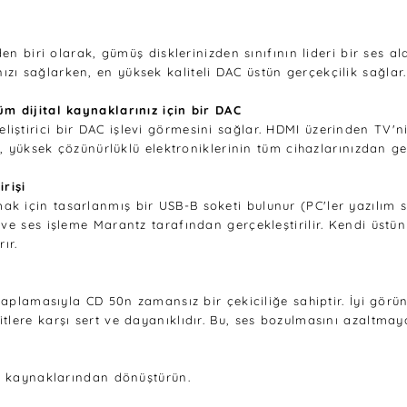
en biri olarak, gümüş disklerinizden sınıfının lideri bir ses ala
ı sağlarken, en yüksek kaliteli DAC üstün gerçekçilik sağlar.
m dijital kaynaklarınız için bir DAC
es geliştirici bir DAC işlevi görmesini sağlar. HDMI üzerinden T
i, yüksek çözünürlüklü elektroniklerinin tüm cihazlarınızdan ge
rişi
 için tasarlanmış bir USB-B soketi bulunur (PC'ler yazılım s
ve ses işleme Marantz tarafından gerçekleştirilir. Kendi üstün
ır.
 kaplamasıyla CD 50n zamansız bir çekiciliğe sahiptir. İyi gör
tlere karşı sert ve dayanıklıdır. Bu, ses bozulmasını azaltmay
ik kaynaklarından dönüştürün.