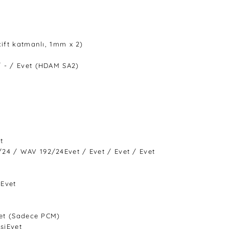
çift katmanlı, 1mm x 2)
/ - / Evet (HDAM SA2)
t
24 / WAV 192/24Evet / Evet / Evet / Evet
DEvet
Evet (Sadece PCM)
siEvet