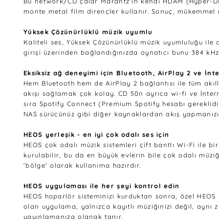
Bu network/CD çalar Marantz'ın kendi HDAM (Hyper-Dyna
monte metal film dirençler kullanır. Sonuç, mükemmel n
Yüksek Çözünürlüklü müzik uyumlu
Kaliteli ses, Yüksek Çözünürlüklü müzik uyumluluğu ile d
girişi üzerinden bağlandığınızda oynatıcı bunu 384 kHz
Eksiksiz ağ deneyimi için Bluetooth, AirPlay 2 ve İn
Hem Bluetooth hem de AirPlay 2 bağlantısı ile tüm akıll
akışı sağlamak çok kolay. CD 50n ayrıca wi-fi ve İnterne
sıra Spotify Connect (Premium Spotify hesabı gereklidi
NAS sürücünüz gibi diğer kaynaklardan akış yapmanızı
HEOS yerleşik - en iyi çok odalı ses için
HEOS çok odalı müzik sistemleri çift bantlı Wi-Fi ile 
kurulabilir, bu da en büyük evlerin bile çok odalı mü
'bölge' olarak kullanıma hazırdır.
HEOS uygulaması ile her şeyi kontrol edin
HEOS hoparlör sisteminizi kurduktan sonra, özel HEOS 
olan uygulama, yalnızca kayıtlı müziğinizi değil, aynı 
yayınlamanıza olanak tanır.