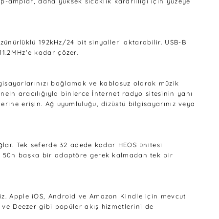
amplar, daha yüksek sıcaklık kararlılığı için yüzeye
zünürlüklü 192kHz/24 bit sinyalleri aktarabilir. USB-B
11.2MHz'e kadar çözer.
ilgisayarlarınızı bağlamak ve kablosuz olarak müzik
neIn aracılığıyla binlerce İnternet radyo sitesinin yanı
rine erişin. Ağ uyumluluğu, dizüstü bilgisayarınız veya
ağlar. Tek seferde 32 adede kadar HEOS ünitesi
CD 50n başka bir adaptöre gerek kalmadan tek bir
niz. Apple iOS, Android ve Amazon Kindle için mevcut
 ve Deezer gibi popüler akış hizmetlerini de