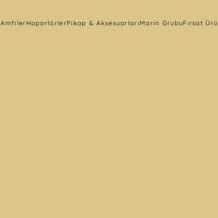
r
Amfiler
Hoparlörler
Pikap & Aksesuarları
Marin Grubu
Fırsat Ürü