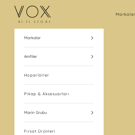
İçeriğe geç
VOX Hi-Fi Store
Markala
Markalar
Amfiler
Hoparlörler
Pikap & Aksesuarları
Marin Grubu
Fırsat Ürünleri