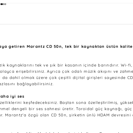
1 ögesine git
2 ögesine git
3 ögesine git
4 ögesine git
ya getiren Marantz CD 50n, tek bir kaynaktan üstün kalitel
k kaynaklarını tek ve şık bir kasanın içinde barındırır. Wi-fi,
olayca erişebilirsiniz. Ayrıca çok odalı müzik akışını ve zah
MI da dahil olmak üzere çok çeşitli dijital girişleri sayesinde
azlasını bağlayabilirsiniz.
daha iyi ses
lliklerini keşfedeceksiniz. Baştan sona özelleştirilmiş, yüksek
mmel dengeli bir ses sahnesi üretir. Toroidal güç kaynağı, gü
r. Marantz'a özgü olan CD 50n, şirketin ünlü HDAM devresini d