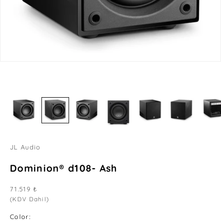
JL Audio
Dominion® d108- Ash
İndirimli fiyat
71.519 ₺
(KDV Dahil)
Color: