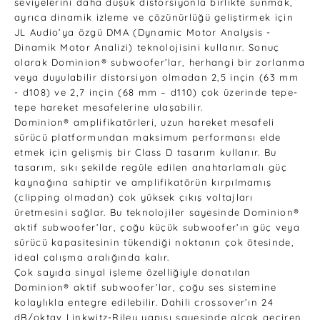
seviyelerini daha düşük distorsiyonla birlikte sunmak,
ayrıca dinamik izleme ve çözünürlüğü geliştirmek için
JL Audio’ya özgü DMA (Dynamic Motor Analysis -
Dinamik Motor Analizi) teknolojisini kullanır. Sonuç
olarak Dominion® subwoofer’lar, herhangi bir zorlanma
veya duyulabilir distorsiyon olmadan 2,5 inçin (63 mm
- d108) ve 2,7 inçin (68 mm – d110) çok üzerinde tepe-
tepe hareket mesafelerine ulaşabilir.
Dominion® amplifikatörleri, uzun hareket mesafeli
sürücü platformundan maksimum performansı elde
etmek için gelişmiş bir Class D tasarım kullanır. Bu
tasarım, sıkı şekilde regüle edilen anahtarlamalı güç
kaynağına sahiptir ve amplifikatörün kırpılmamış
(clipping olmadan) çok yüksek çıkış voltajları
üretmesini sağlar. Bu teknolojiler sayesinde Dominion®
aktif subwoofer’lar, çoğu küçük subwoofer’ın güç veya
sürücü kapasitesinin tükendiği noktanın çok ötesinde,
ideal çalışma aralığında kalır.
Çok sayıda sinyal işleme özelliğiyle donatılan
Dominion® aktif subwoofer’lar, çoğu ses sistemine
kolaylıkla entegre edilebilir. Dahili crossover’ın 24
dB/oktav Linkwitz-Riley yapısı sayesinde alçak geçiren