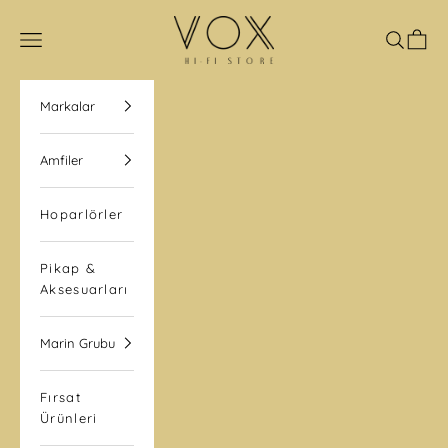
İçeriğe geç
VOX Hi-Fi Store
Navigasyon menüsünü aç
Aramayı
Sepet
Markalar
Amfiler
Hoparlörler
Pikap &
Aksesuarları
Marin Grubu
Fırsat
Ürünleri