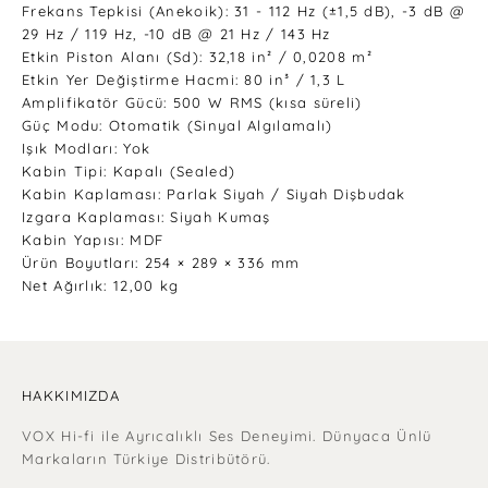
Frekans Tepkisi (Anekoik): 31 - 112 Hz (±1,5 dB), -3 dB @
29 Hz / 119 Hz, -10 dB @ 21 Hz / 143 Hz
Etkin Piston Alanı (Sd): 32,18 in² / 0,0208 m²
Etkin Yer Değiştirme Hacmi: 80 in³ / 1,3 L
Amplifikatör Gücü: 500 W RMS (kısa süreli)
Güç Modu: Otomatik (Sinyal Algılamalı)
Işık Modları: Yok
Kabin Tipi: Kapalı (Sealed)
Kabin Kaplaması: Parlak Siyah / Siyah Dişbudak
Izgara Kaplaması: Siyah Kumaş
Kabin Yapısı: MDF
Ürün Boyutları: 254 × 289 × 336 mm
Net Ağırlık: 12,00 kg
HAKKIMIZDA
VOX Hi-fi ile Ayrıcalıklı Ses Deneyimi. Dünyaca Ünlü
Markaların Türkiye Distribütörü.