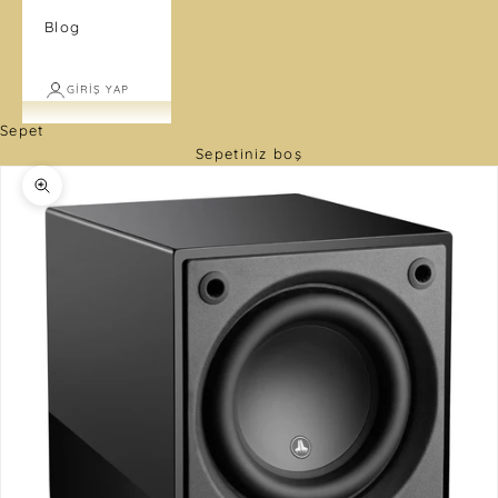
Blog
GIRIŞ YAP
Sepet
Sepetiniz boş
Yakınlaştır