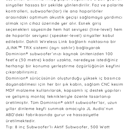
sinyaller hassas bir şekilde yönlendirilir. Faz ve polarite
kontrolleri, subwoofer(lar) ile ana hoparlörler
arasındaki optimum akustik geçişi sağlamaya yardımcı
olmak için cihaz üzerinde yer alır. Esnek giriş
seçenekleri sayesinde hem hat seviyesi (line-level) hem
de hoparlör seviyesi (speaker-level) sinyaller kabul
edilebilir. Dahili Wireless Link bağlantı noktasına bir
JLINK™ TRX sistemi (ayrı satılır) bağlayarak
Dominion® subwoofer’ınızı kaynak ünitenizden 100
feet’e (30 metre) kadar uzakta, neredeyse istediğiniz
herhangi bir konuma yerleştirme özgürlüğünün keyfini
çıkarabilirsiniz.
Dominion® sürücüsünün oluşturduğu yüksek iç basınca
dayanabilmesi için her bir şık kabin, sağlam CNC kesim
MDF malzeme kullanılarak, kapsamlı iç destek yapıları
ve gelişmiş montaj teknikleriyle özenle tasarlanıp
üretilmiştir. Tüm Dominion® aktif subwoofer’lar, uzun
yıllar dinleme keyfi sunmak amacıyla JL Audio’nun
ABD’deki fabrikasında gurur ve hassasiyetle
üretilmektedir.
Tip: 8 inç Subwoofer’lı Aktif Subwoofer, 500 Watt