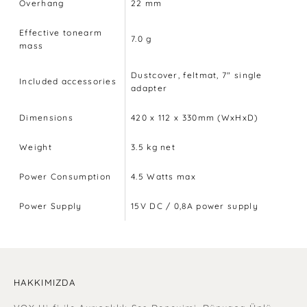
Overhang
22 mm
Effective tonearm
7.0 g
mass
Dustcover, feltmat, 7" single
Included accessories
adapter
Dimensions
420 x 112 x 330mm (WxHxD)
Weight
3.5 kg net
Power Consumption
4.5 Watts max
Power Supply
15V DC / 0,8A power supply
HAKKIMIZDA