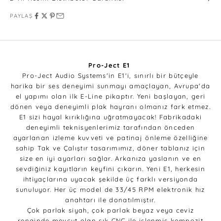
PAYLAŞ
Pro-Ject E1
Pro-Ject Audio Systems'in E1'i, sınırlı bir bütçeyle
harika bir ses deneyimi sunmayı amaçlayan, Avrupa'da
el yapımı olan ilk E-Line pikaptır. Yeni başlayan, geri
dönen veya deneyimli plak hayranı olmanız fark etmez.
E1 sizi hayal kırıklığına uğratmayacak! Fabrikadaki
deneyimli teknisyenlerimiz tarafından önceden
ayarlanan izleme kuvveti ve patinaj önleme özelliğine
sahip Tak ve Çalıştır tasarımımız, döner tablanız için
size en iyi ayarları sağlar. Arkanıza yaslanın ve en
sevdiğiniz kayıtların keyfini çıkarın. Yeni E1, herkesin
ihtiyaçlarına uyacak şekilde üç farklı versiyonda
sunuluyor. Her üç model de 33/45 RPM elektronik hız
anahtarı ile donatılmıştır.
Çok parlak siyah, çok parlak beyaz veya ceviz
renginde mevcut olan şık CNC ile işlenmiş kompozit