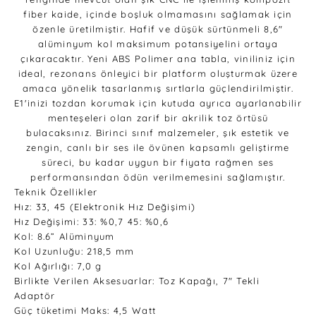
fiber kaide, içinde boşluk olmamasını sağlamak için
özenle üretilmiştir. Hafif ve düşük sürtünmeli 8,6"
alüminyum kol maksimum potansiyelini ortaya
çıkaracaktır. Yeni ABS Polimer ana tabla, viniliniz için
ideal, rezonans önleyici bir platform oluşturmak üzere
amaca yönelik tasarlanmış sırtlarla güçlendirilmiştir.
E1'inizi tozdan korumak için kutuda ayrıca ayarlanabilir
menteşeleri olan zarif bir akrilik toz örtüsü
bulacaksınız. Birinci sınıf malzemeler, şık estetik ve
zengin, canlı bir ses ile övünen kapsamlı geliştirme
süreci, bu kadar uygun bir fiyata rağmen ses
performansından ödün verilmemesini sağlamıştır.
Teknik Özellikler
Hız: 33, 45 (Elektronik Hız Değişimi)
Hız Değişimi: 33: %0,7 45: %0,6
Kol: 8.6” Alüminyum
Kol Uzunluğu: 218,5 mm
Kol Ağırlığı: 7,0 g
Birlikte Verilen Aksesuarlar: Toz Kapağı, 7" Tekli
Adaptör
Güç tüketimi Maks: 4,5 Watt