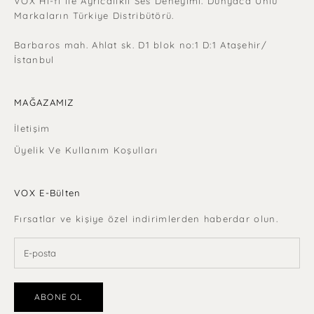
VOX Hi-fi ile Ayrıcalıklı Ses Deneyimi. Dünyaca Ünlü
Markaların Türkiye Distribütörü.
Barbaros mah. Ahlat sk. D1 blok no:1 D:1 Ataşehir/
İstanbul
MAĞAZAMIZ
İletişim
Üyelik Ve Kullanım Koşulları
VOX E-Bülten
Fırsatlar ve kişiye özel indirimlerden haberdar olun.
ABONE OL