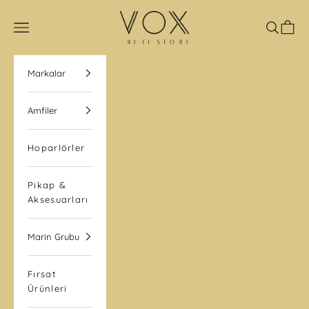
İçeriğe geç
VOX Hi-Fi Store
Navigasyon menüsünü aç
Aramayı
Sepet
Markalar
Amfiler
Hoparlörler
Pikap &
Aksesuarları
Marin Grubu
Fırsat
Ürünleri