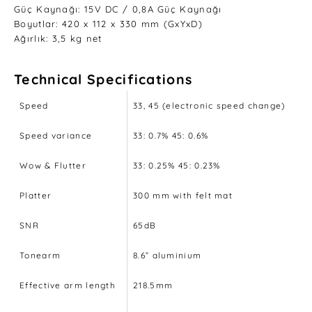
Güç Kaynağı: 15V DC / 0,8A Güç Kaynağı
Boyutlar: 420 x 112 x 330 mm (GxYxD)
Ağırlık: 3,5 kg net
Technical Specifications
Speed
33, 45 (electronic speed change)
Speed variance
33: 0.7% 45: 0.6%
Wow & Flutter
33: 0.25% 45: 0.23%
Platter
300 mm with felt mat
SNR
65dB
Tonearm
8.6” aluminium
Effective arm length
218.5mm