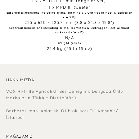
1 x 2.5" RDT III mid-range driver,
1 x MPD III tweeter
External Dimensions including Trims, Terminals & Outrigger Feet & Spikes (H
x W x D)
225 x 630 x 325.7 mm​ (8.8 x 24.8 x 12.8")
External Dimensions including Trims, Terminals & Outrigger Feet without
spikes (H x W x D)
N/A
Weight (each)
25.4 kg​ (55 lb 15 oz​)
HAKKIMIZDA
VOX Hi-fi ile Ayrıcalıklı Ses Deneyimi. Dünyaca Ünlü
Markaların Türkiye Distribütörü.
Barbaros mah. Ahlat sk. D1 blok no:1 D:1 Ataşehir/
İstanbul
MAĞAZAMIZ