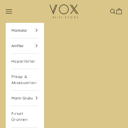
İçeriğe geç
VOX Hi-Fi Store
Navigasyon menüsünü aç
Aramayı
Sepet
Markalar
Amfiler
Hoparlörler
Pikap &
Aksesuarları
Marin Grubu
Fırsat
Ürünleri