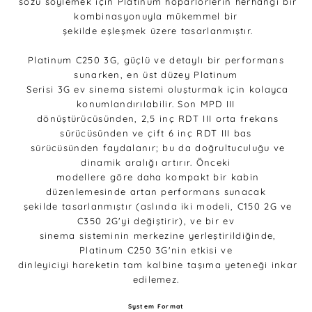
sözü söylemek için Platinum hoparlörlerin herhangi bir
kombinasyonuyla mükemmel bir
şekilde eşleşmek üzere tasarlanmıştır.
Platinum C250 3G, güçlü ve detaylı bir performans
sunarken, en üst düzey Platinum
Serisi 3G ev sinema sistemi oluşturmak için kolayca
konumlandırılabilir. Son MPD III
dönüştürücüsünden, 2,5 inç RDT III orta frekans
sürücüsünden ve çift 6 inç RDT III bas
sürücüsünden faydalanır; bu da doğrultuculuğu ve
dinamik aralığı artırır. Önceki
modellere göre daha kompakt bir kabin
düzenlemesinde artan performans sunacak
şekilde tasarlanmıştır (aslında iki modeli, C150 2G ve
C350 2G'yi değiştirir), ve bir ev
sinema sisteminin merkezine yerleştirildiğinde,
Platinum C250 3G'nin etkisi ve
dinleyiciyi hareketin tam kalbine taşıma yeteneği inkar
edilemez.
System Format