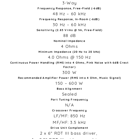
3-Way
Frequency Response, Free-Field (-6dB)​
48 Hz – 60 kHz​
Frequency Response, In-Room (-6dB)
30 Hz – 60 kHz​
Sensitivity (2.83 Vrms @ 1m, Free-Field)​​
88 dB
Nominal Impedance
4 Ohms
Minimum Impedance (20 Hz to 20 kHz)​​
4.0 Ohms​ @ 150 Hz​
Continuous Power Handling​ ​(RMS into 4 Ohms, Pink Noise with 6dB Crest
Factor)
300 W​
Recommended Amplifier Power​ (RMS into 4 Ohm, Music Signal)
150 – 600 W​
Bass Alignment
Sealed
Port Tuning Frequency
N/A
Crossover Frequency
LF/MF: 850 Hz​
MF/HF: 3.5 kHz
Drive Unit Complement
2 x 6" RDT III bass driver,