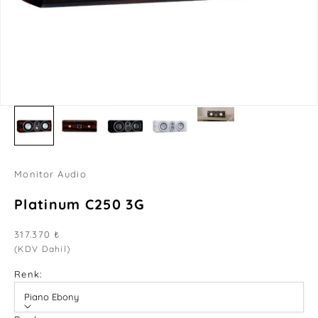
Monitor Audio
Platinum C250 3G
İndirimli fiyat
317.370 ₺
(KDV Dahil)
Renk:
Piano Ebony